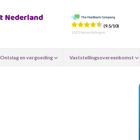
ht Nederland
(9.5/10)
1923
beoordelingen
Ontslag en vergoeding
Vaststellingsovereenkomst