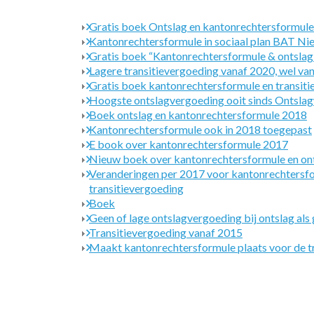
Gratis boek Ontslag en kantonrechtersformule
Kantonrechtersformule in sociaal plan BAT N
Gratis boek “Kantonrechtersformule & ontsla
Lagere transitievergoeding vanaf 2020, wel va
Gratis boek kantonrechtersformule en transit
Hoogste ontslagvergoeding ooit sinds Onts
Boek ontslag en kantonrechtersformule 2018
Kantonrechtersformule ook in 2018 toegepast
E book over kantonrechtersformule 2017
Nieuw boek over kantonrechtersformule en on
Veranderingen per 2017 voor kantonrechtersfo
transitievergoeding
Boek
Geen of lage ontslagvergoeding bij ontslag als
Transitievergoeding vanaf 2015
Maakt kantonrechtersformule plaats voor de t