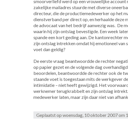
smoorverliefd werd op een vrouwelijke account ma
zakelijke mailadres stuurde met diverse oneerba
directeur, die de productiemedewerker op het mat
dienstverband per direct op, en herhaalde deze 
de advocaat van het bedrijf aanwezig was.
De me
waarin hij zijn ontslag bevestigde. Een week later
spande een kort geding aan. De kantonrechter m
zijn ontslag intrekken omdat hij emotioneel van s
voet dan geldig?
De eerste vraag beantwoordde de rechter negatief
op papier gezet en de volgende dag overhandigd
beoordelen, beantwoordde de rechter ook de twee
staande voet is toegestaan mits de werkgever de 
intimidatie – niet heeft gewijzigd. Het voorwaardel
werknemer terugkrabbelt en zijn ontslag intrekt.
medewerker laten, maar zijn daar niet van afhanke
Geplaatst op woensdag, 10 oktober 2007 om 