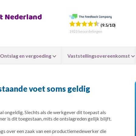
ht Nederland
(9.5/10)
1923
beoordelingen
Ontslag en vergoeding
Vaststellingsovereenkomst
staande voet soms geldig
l ongeldig. Slechts als de werkgever dit toepast als
 is dit toegestaan, mits de ontslagreden gelijk blijft.
ngs over een zaak van een productiemedewerker die