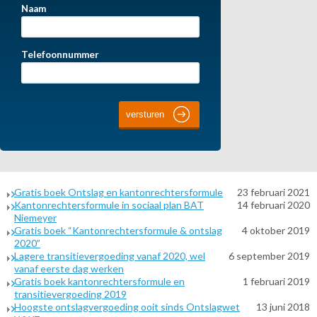
Naam
Telefoonnummer
Gratis boek Ontslag en kantonrechtersformule
23 februari 2021
Kantonrechtersformule in sociaal plan BAT
14 februari 2020
Niemeyer
Gratis boek “Kantonrechtersformule & ontslag
4 oktober 2019
2020”
Lagere transitievergoeding vanaf 2020, wel
6 september 2019
vanaf eerste dag werken
Gratis boek kantonrechtersformule en
1 februari 2019
transitievergoeding 2019
Hoogste ontslagvergoeding ooit sinds Ontslagwet
13 juni 2018