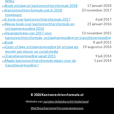
WWZ
Boek ontslag en kantonrechtersformule 2018
17 januari 2018
Kantonrechtersformule ook in 2018
23 november 2017
toegepast
E book over kantonrechtersformule 2017
6 juli 2017
Nieuw boek over kantonrechtersformule en
21 januari 2016
ontslagvergoeding 2016
Veranderingen per 2017 voor
13 november 2015
kantonrechtersformule, ontslagvergoeding en transitievergoeding
Boek
8 april 2015
Geen of lage ontslagvergoeding bij ontslag als
19 augustus 2014
gevolg van misser op social media
Transitievergoeding vanaf 2015
9 juli 2014
Maakt kantonrechtersformule plaats voor de
5 juni 2014
transitievergoeding ?
© 2026 Kantonrechtersformule.nl
Website van
Juristen Arbeidsrecht Nederland
Wet Bescherming Persoonsgegevens