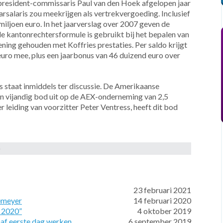
d president-commissaris Paul van den Hoek afgelopen jaar
aarsalaris zou meekrijgen als vertrekvergoeding. Inclusief
iljoen euro. In het jaarverslag over 2007 geven de
 kantonrechtersformule is gebruikt bij het bepalen van
ening gehouden met Koffries prestaties. Per saldo krijgt
euro mee, plus een jaarbonus van 46 duizend euro over
 staat inmiddels ter discussie. De Amerikaanse
n vijandig bod uit op de AEX-onderneming van 2,5
 leiding van voorzitter Peter Ventress, heeft dit bod
23 februari 2021
iemeyer
14 februari 2020
g 2020”
4 oktober 2019
naf eerste dag werken
6 september 2019