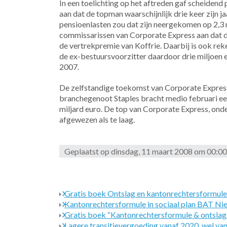
In een toelichting op het aftreden gaf scheiden
aan dat de topman waarschijnlijk drie keer zijn j
pensioenlasten zou dat zijn neergekomen op 2,3 m
commissarissen van Corporate Express aan dat de
de vertrekpremie van Koffrie. Daarbij is ook rek
de ex-bestuursvoorzitter daardoor drie miljoen 
2007.
De zelfstandige toekomst van Corporate Express
branchegenoot Staples bracht medio februari ee
miljard euro. De top van Corporate Express, onder
afgewezen als te laag.
Geplaatst op dinsdag, 11 maart 2008 om 00:00
Gratis boek Ontslag en kantonrechtersformule
Kantonrechtersformule in sociaal plan BAT N
Gratis boek “Kantonrechtersformule & ontsla
Lagere transitievergoeding vanaf 2020, wel va