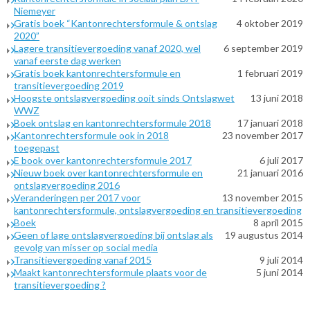
Niemeyer
Gratis boek “Kantonrechtersformule & ontslag
4 oktober 2019
2020”
Lagere transitievergoeding vanaf 2020, wel
6 september 2019
vanaf eerste dag werken
Gratis boek kantonrechtersformule en
1 februari 2019
transitievergoeding 2019
Hoogste ontslagvergoeding ooit sinds Ontslagwet
13 juni 2018
WWZ
Boek ontslag en kantonrechtersformule 2018
17 januari 2018
Kantonrechtersformule ook in 2018
23 november 2017
toegepast
E book over kantonrechtersformule 2017
6 juli 2017
Nieuw boek over kantonrechtersformule en
21 januari 2016
ontslagvergoeding 2016
Veranderingen per 2017 voor
13 november 2015
kantonrechtersformule, ontslagvergoeding en transitievergoeding
Boek
8 april 2015
Geen of lage ontslagvergoeding bij ontslag als
19 augustus 2014
gevolg van misser op social media
Transitievergoeding vanaf 2015
9 juli 2014
Maakt kantonrechtersformule plaats voor de
5 juni 2014
transitievergoeding ?