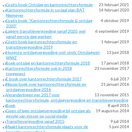
Gratis boek Ontslag en kantonrechtersformule
23 februari 2021
Kantonrechtersformule in sociaal plan BAT
14 februari 2020
Niemeyer
Gratis boek “Kantonrechtersformule & ontslag
4 oktober 2019
2020”
Lagere transitievergoeding vanaf 2020, wel
6 september 2019
vanaf eerste dag werken
Gratis boek kantonrechtersformule en
1 februari 2019
transitievergoeding 2019
Hoogste ontslagvergoeding ooit sinds Ontslagwet
13 juni 2018
WWZ
Boek ontslag en kantonrechtersformule 2018
17 januari 2018
Kantonrechtersformule ook in 2018
23 november 2017
toegepast
E book over kantonrechtersformule 2017
6 juli 2017
Nieuw boek over kantonrechtersformule en
21 januari 2016
ontslagvergoeding 2016
Veranderingen per 2017 voor
13 november 2015
kantonrechtersformule, ontslagvergoeding en transitievergoeding
Boek
8 april 2015
Geen of lage ontslagvergoeding bij ontslag als
19 augustus 2014
gevolg van misser op social media
Transitievergoeding vanaf 2015
9 juli 2014
Maakt kantonrechtersformule plaats voor de
5 juni 2014
transitievergoeding ?