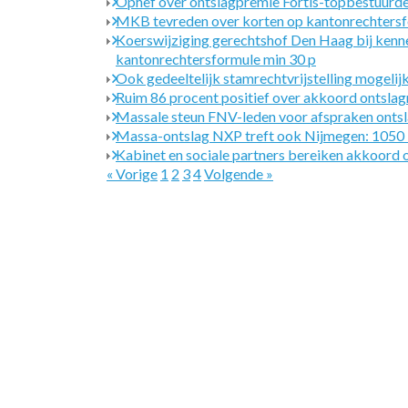
Ophef over ontslagpremie Fortis-topbestuurd
MKB tevreden over korten op kantonrechters
Koerswijziging gerechtshof Den Haag bij kennel
kantonrechtersformule min 30 p
Ook gedeeltelijk stamrechtvrijstelling mogeli
Ruim 86 procent positief over akkoord ontslag
Massale steun FNV-leden voor afspraken onts
Massa-ontslag NXP treft ook Nijmegen: 1050
Kabinet en sociale partners bereiken akkoord 
« Vorige
1
2
3
4
Volgende »