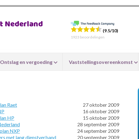
ht Nederland
(9.5/10)
1923
beoordelingen
Ontslag en vergoeding
Vaststellingsovereenkomst
lan Raet
27 oktober 2009
NP
16 oktober 2009
plan HP
15 oktober 2009
 Nederland
28 september 2009
 plan NXP
24 september 2009
rs met lang dienstverband
20 september 2009