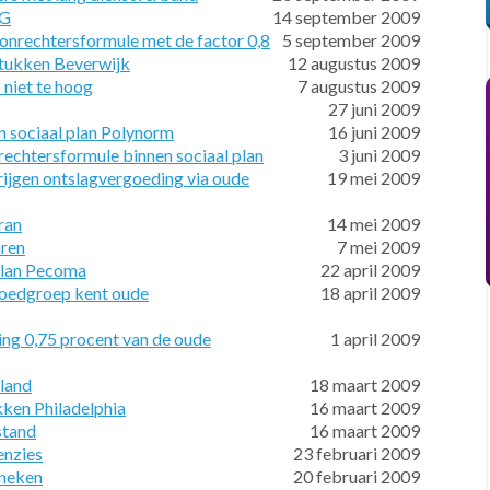
NG
14 september 2009
onrechtersformule met de factor 0,8
5 september 2009
stukken Beverwijk
12 augustus 2009
niet te hoog
7 augustus 2009
27 juni 2009
n sociaal plan Polynorm
16 juni 2009
echtersformule binnen sociaal plan
3 juni 2009
ijgen ontslagvergoeding via oude
19 mei 2009
ran
14 mei 2009
aren
7 mei 2009
plan Pecoma
22 april 2009
goedgroep kent oude
18 april 2009
ing 0,75 procent van de oude
1 april 2009
rland
18 maart 2009
ken Philadelphia
16 maart 2009
stand
16 maart 2009
enzies
23 februari 2009
ineken
20 februari 2009