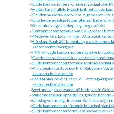
Oude kantonrechtersformule in sociaal plan I
Halbertsma Pallets Maastricht betaalt de kant
Gouden handdruk spoorloos in gemeentelijke 
Ontslagvergoeding topambtenaar Beverwijk is 
Getronics volgt afspiegelingsbeginsel niet
Kantonrechtersformule van 0,85 procent binne
Medewerkers Eldon krijgen 30 procent kantonr
Friesland Bank â€“ boventallige werknemers kr
kantonrechtersvergoedi
FNV wil oude kantonrechtersformule bij Caldu
Overheden willen makkelijker ontslag ambten
Oude kantonrechtersformule in nieuw sociaal 
Principeakkoord Sociaal Plan Rabobank Vast
kantonrechtersformule
Sociaal plan Power Packer â€“ ontslagvergoed
kantonrechtersformule
Veel ontslagen verwacht bij bedrijven in Gelde
Vakbonden eisen opheldering gouden handdruk
Ontslag voormalig directeur Rochdale blijft in 
Oude kantonrechtersformule in sociaal plan M
Oude kantonrechterformule in sociaal plan He