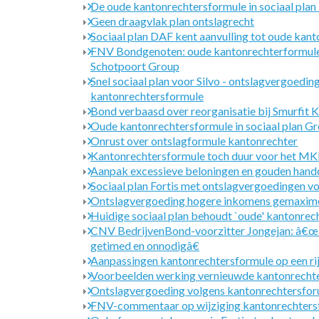
De oude kantonrechtersformule in sociaal plan
Geen draagvlak plan ontslagrecht
Sociaal plan DAF kent aanvulling tot oude kan
FNV Bondgenoten: oude kantonrechterformule i
Schotpoort Group
Snel sociaal plan voor Silvo - ontslagvergoedin
kantonrechtersformule
Bond verbaasd over reorganisatie bij Smurfit 
Oude kantonrechtersformule in sociaal plan Gr
Onrust over ontslagformule kantonrechter
Kantonrechtersformule toch duur voor het M
Aanpak excessieve beloningen en gouden handd
Sociaal plan Fortis met ontslagvergoedingen 
Ontslagvergoeding hogere inkomens gemaxim
Huidige sociaal plan behoudt `oude' kantonrec
CNV BedrijvenBond-voorzitter Jongejan: â€œ
getimed en onnodigâ€
Aanpassingen kantonrechtersformule op een ri
Voorbeelden werking vernieuwde kantonrecht
Ontslagvergoeding volgens kantonrechtersfo
FNV-commentaar op wijziging kantonrechters